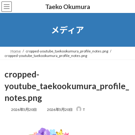
コ
ナ
Taeko Okumura
ン
ビ
テ
ゲ
ン
ー
ツ
シ
メディア
へ
ョ
ス
ン
キ
に
ッ
移
Home
cropped-youtube_taekookumura_profile_notes.png
cropped-youtube_taekookumura_profile_notes.png
プ
動
cropped-
youtube_taekookumura_profile_
notes.png
最
2026年5月20日
2026年5月20日
T
終
更
新
日